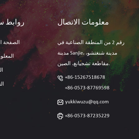
معلومات الاتصال
روابط س
رقم 2 من المنطقة الصناعية في
الصفحة ال
مدينة Sanjie، مدينة شنغتشو،
المعلوم
مقاطعة تشجيانغ، الصين.
ال
+86-15267518678
ال
+86-0573-87769598
yukkiwuzu@qq.com
+86-0573-87235229