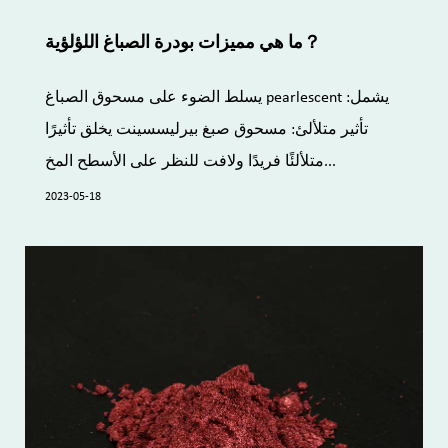
ما هي مميزات بودرة الصباغ اللؤلؤية？
يسلط الضوء على مسحوق الصباغ pearlescent يشمل:
تأثير متلألئ: مسحوق صبغ بيرليسسينت يخلق تأثيرًا
متلألئًا فريدًا ولافت للنظر على الأسطح المخ...
2023-05-18