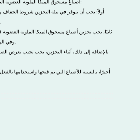
التي لا يتم استخدامها لفترة طويلة تحتاج إلى تخزينها بشكل صحيح لضمان جودتها وأدائها المستقر. فيما يلي بعض اقتراحات التخزين:
أصباغ مسحوق الميكا الملونة العضوية
أولاً: يجب أن تتوفر في بيئة التخزين شروط الجفاف وال
المرتفعة إلى تسريع تفاعل أكسدة الصبغة، مما يؤثر على لونها وثباتها. لذلك، يعد اختيار مساحة التخزين المناسبة أمرًا بالغ الأهمية.
ثانيًا، يجب تخزين أصباغ مسحوق الميكا الملونة العضوية ف
وفي الوقت نفسه، يجب أن تكون العبوات مصنوعة من مواد غير معدنية مثل البلاستيك أو الزجاج لتجنب التفاعلات الكيميائية مع الأصباغ.
بالإضافة إلى ذلك، أثناء التخزين، يجب تجنب تعرض الص
أخيرًا، بالنسبة للأصباغ التي تم فتحها واستخدامها با