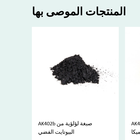
المنتجات الموصى بها
لؤية صفراء
AK402b صبغة لؤلؤية من
يكا
البيوتايت الفضي
ب