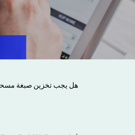
هل يجب تخزين صبغة مسحوق 