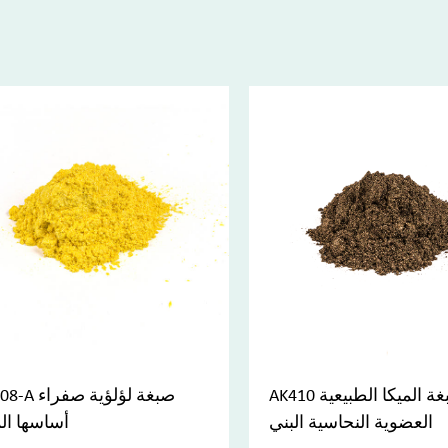
AK410 صبغة الميكا الطبيعية
AK408-A صبغة لؤ
العضوية النحاسية البني
أساسها الم