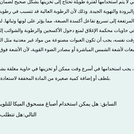
برودة والتهوية الجيدة. وذلك لأن الرطوبة العالية قد تتسبب في رطوبة ا
ي حاويات محكمة الإغلاق لمنع دخول الأكسجين والرطوبة والشوائب إلى اله
بغات لأشعة الشمس المباشرة أو مصادر الضوء القوية، لأن الأشعة فوق
لفعل، يجب استخدامها في أسرع وقت ممكن أو تخزينها في حاوية مغلقة بش
بلطف أو إضافة كمية صغيرة من المادة المخففة لاستعادة سيولته، ولكن احرص على عدم إتلاف لون الصبغة وبنيتها.
السابق: هل يمكن استخدام أصباغ مسحوق الميكا للتلوين
التالي:هل تتطلب 