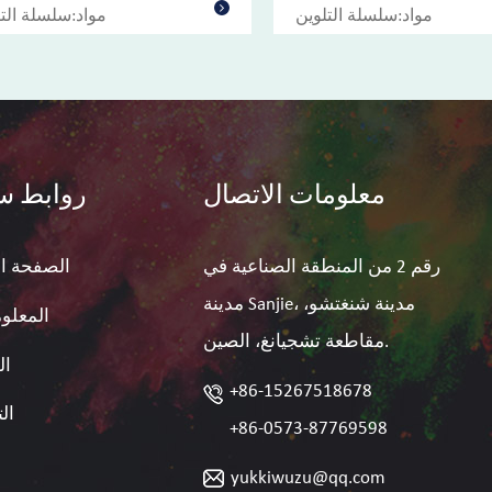
مواد:سلسلة التلوين
مواد:سلسلة الت
معلومات الاتصال
روابط س
رقم 2 من المنطقة الصناعية في
الصفحة ال
مدينة Sanjie، مدينة شنغتشو،
المعلوم
مقاطعة تشجيانغ، الصين.
ال
+86-15267518678
ال
+86-0573-87769598
yukkiwuzu@qq.com