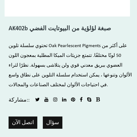
AK402b صبغة لؤلؤية من البيوتايت الفضي
تحتوي سلسلة تلوين Oak Pearlescent Pigments على أكثر من
50 لونًا مختلفًا. تتمتع جزيئات الميكا المطلية بمعجون اللون
العضوي ببريق معدني قوي ولن يتلاشى بسهولة. نظرًا لثراء
الألوان وتنوعها ، يمكن استخدام سلسلة التلوين على نطاق واسع
في احتياجات الألوان لمختلف الصناعات والمجالات.
مشاركة::
سؤال
اتصل الآن