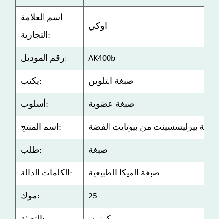
اسم العلامة
اوكي
التجارية:
AK400b
رقم الموديل:
صبغة التلوين
يكتب:
صبغة عضوية
أسلوب:
صبغة بيرليسسينت من بيوتايت الفضة
اسم المنتج:
صبغة
طلب:
صبغة الميكا الطبيعية
الكلمات الدالة:
25
موك: