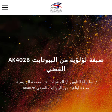
AK402B صبغة لؤلؤية من البيوتايت
الفضي
/
سلسلة التلوين
/
المنتجات
/
الصفحة الرئيسية
AK402B صبغة لؤلؤية من البيوتايت الفضي