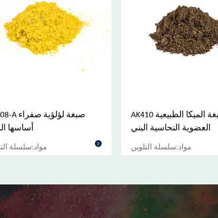
AK410 صبغة الميكا الطبيعية
AK408-A صبغة لؤ
العضوية النحاسية البني
أساسها الم
مواد:سلسلة التلوين
مواد:سلسلة الت