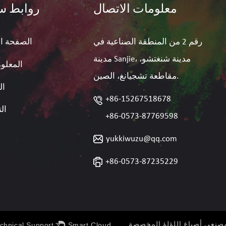
معلومات الاتصال
روابط س
رقم 2 من المنطقة الصناعية في
الصفحة ال
مدينة Sanjie، مدينة شنغتشو،
المعلوم
مقاطعة تشجيانغ، الصين.
ال
+86-15267518678
ال
+86-0573-87769598
yukkiwuzu@qq.com
+86-0573-87235229
chnical Support ：
Smart Cloud
صنعي أصباغ اللؤلؤ المخصصة