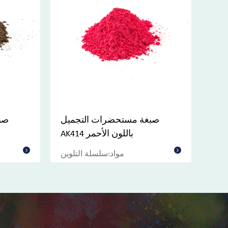
ينت
صبغة مستحضرات التجميل
AK414 باللون الأحمر
لوين
مواد:سلسلة التلوين