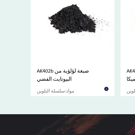
لؤية صفراء
AK402b صبغة لؤلؤية من
يكا
البيوتايت الفضي
ب
لوين
مواد:سلسلة التلوين