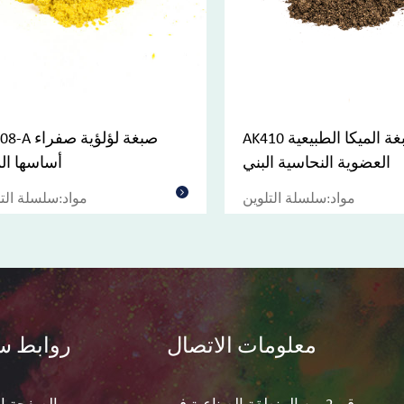
AK410 صبغة الميكا الطبيعية
AK408-A صبغة لؤ
العضوية النحاسية البني
أساسها الم
مواد:سلسلة التلوين
مواد:سلسلة الت
معلومات الاتصال
روابط س