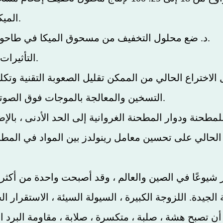
الميكا بالماء إلى نسبة صلبة-سائلة من 18-25: 100.
د. ضع محلول التخفيف من مسحوق الميكا في طاحونة الغروانية من أجل معالجة التجريد والطحن.
التأثيرات المفيدة التي حصل عليها الاختراع الحالي هي.
التسخين والمعالجة بالموجات فوق الصوتية أثناء معالجة الإقحام لمسحوق الميكا الخام.
ة الجيدة. اللزوجة الكبيرة ، السيولة السيئة ، الاستقرا