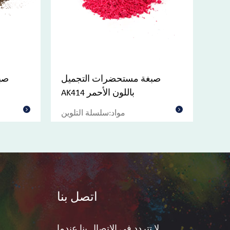
ينت
صبغة مستحضرات التجميل
AK414 باللون الأحمر
لوين
مواد:سلسلة التلوين
اتصل بنا
لا تتردد في الاتصال بنا عندما