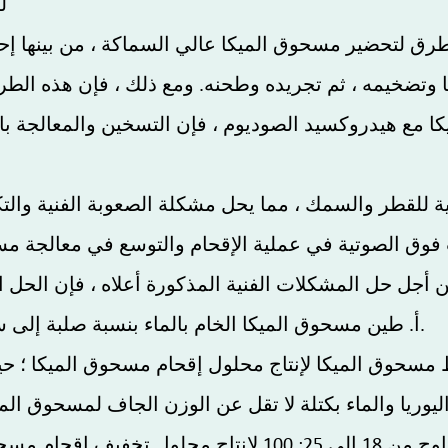
ل
طرق لتحضير مسحوق الميكا عالي السماكة ، من بينها إح
تضخيمه ، ثم تجريده وطحنه. ومع ذلك ، فإن هذه الطريق
ا مع هيدروكسيد الصوديوم ، فإن التسخين والمعالجة با
أ. طين مسحوق الميكا الخام بالماء بنسبة صلبة إلى سائلة من 1: 3 إلى 5 لإنتاج ملاط ​​مسحوق ميكا.
 ​​مسحوق الميكا لإنتاج محلول إقحام مسحوق الميكا ؛ ح
وريا والماء بكتلة لا تقل عن الوزن الجاف لمسحوق ال
الميكا بالماء إلى نسبة صلبة إلى سائلة تتراوح من 18 إلى 