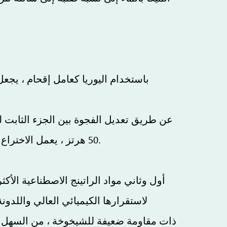
50 هرتز ، يعمل الاختراع الحالي على تحسين معامل رينولدز بين المواد في المطحنة الغروانية ، وبالتالي تحسين تأثيره التجريد.
لاستقرارها الكيميائي العالي واللدون