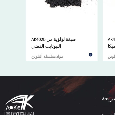
لؤية صفراء
AK402b صبغة لؤلؤية من
يكا
البيوتايت الفضي
ب
لوين
مواد:سلسلة التلوين
ريعة