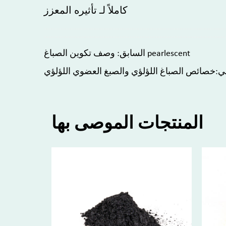
كاملاً لـ تأثيره المعزز
السابق: وصف تكوين الصباغ pearlescent
لي:خصائص الصباغ اللؤلؤي والصبغ العضوي اللؤلؤي
المنتجات الموصى بها