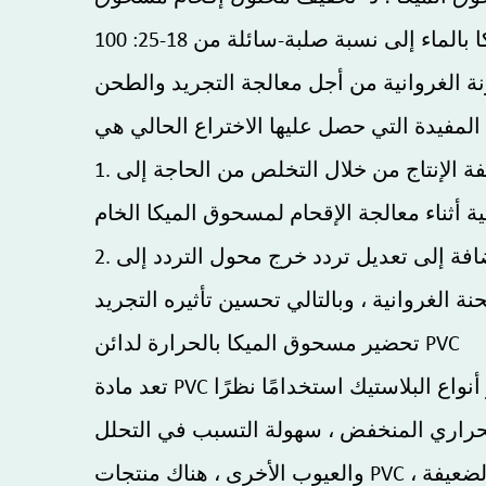
1. باستخدام اليوريا كعامل إقحام ، يجعل الاختراع الحالي من الممكن تقليل الصعوبة التقنية وتكلفة الإنتاج من خلال التخلص من الحاجة إلى
2. عن طريق تعديل الفجوة بين الجزء الثابت للمطحنة ودوار المطحنة الغروانية إلى الحد الأدنى ، بالإضافة إلى تعديل تردد خرج محول التردد إلى
تحضير مسحوق الميكا بالحرارة لدائن PVC
تعد مادة PVC أول وثاني مواد الراتينج الاصطناعية الأكثر شيوعًا في الصين والعالم ، وقد أصبحت واحدة من أكثر أنواع البلاستيك استخدامًا نظرًا
ر الحراري المنخفض ، سهولة التسبب في التحلل
والعيوب الأخرى ، هناك منتجات PVC ذات مقاومة ضعيفة للشيخوخة ، من السهل أن تصبح هشة ، صلبة ، متكسرة ، صلابة ، مقاومة البرد الضعيفة ،