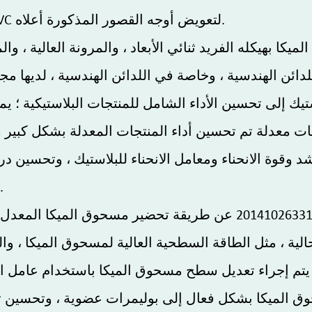
إلخ ، لذلك فهي ضرورية بشكل عام لتعديل PVC لتعويض أوجه القصور المذكورة أعلاه.
 بهيكله الفريد ثنائي الأبعاد ، والمرونة العالية ، والمت
لدائن الهندسية ، وخاصة في اللدائن الهندسية ، لديها م
إلى تحسين الأداء الشامل للمنتجات البلاستيكية ؛ يمكن
جات معدلة تم تحسين أداء المنتجات المعدلة بشكل كبير ولا
 الشد وقوة الانحناء ومعامل الانحناء للبلاستيك ، وتحسين
متانة المنتجات ومكافحة الشيخوخة والتشقق.
يكشف طلب براءة الاختراع الصيني رقم 201410263311.7 عن طريقة تح
حالية ، مثل الطاقة السطحية العالية لمسحوق الميكا ، و
تم إجراء تعديل سطح مسحوق الميكا باستخدام عامل اق
ق الميكا بشكل فعال إلى بوليمرات عضوية ، وتحسين تو