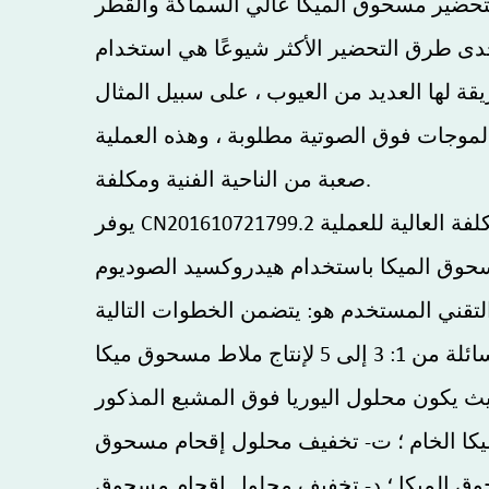
تحضير مسحوق الميكا عالي السماكة والقطر
دى طرق التحضير الأكثر شيوعًا هي استخدام
ة لها العديد من العيوب ، على سبيل المثال
لموجات فوق الصوتية مطلوبة ، وهذه العملية
صعبة من الناحية الفنية ومكلفة.
يوفر CN201610721799.2 طريقة لتحضير مسحوق الميكا بنسبة عالية للقطر والسمك ، مما يحل مشكلة الصعوبة الفنية والتكلفة العالية للعملية
يث يكون محلول اليوريا فوق المشبع المذكور
ميكا الخام ؛ ت- تخفيف محلول إقحام مسحوق
25: 100 لإنتاج محلول تخفيف إقحام مسحوق الميكا ؛ د- تخفيف محلول إقحام مسحوق