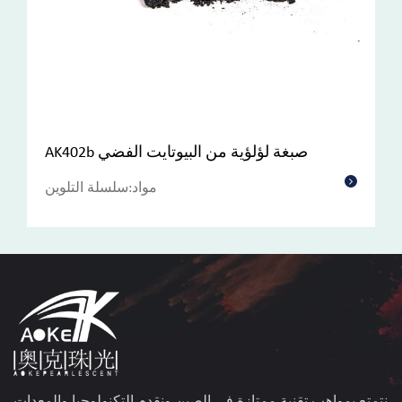
AK402b صبغة لؤلؤية من البيوتايت الفضي
ن
مواد:سلسلة التلوين
نتمتع بمواهب تقنية ممتازة في الصين ونقدم التكنولوجيا والمعدات