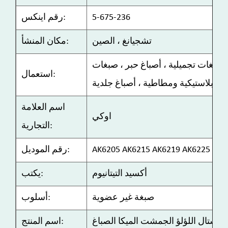
5-675-236
رقم اينكس:
تشجيانغ ، الصين
مكان المنشأ:
 صبغات تجميلية ، أصباغ حبر ، صبغات
استعمال:
بلاستيكية ومطاطية ، أصباغ جلدية
اسم العلامة
اوكي
التجارية:
AK6205 AK6215 AK6219 AK6225
رقم الموديل:
أكسيد التيتانيوم
يكتب:
صبغة غير عضوية
أسلوب:
كريستال اللؤلؤ الجمشت الميكا الصباغ
اسم المنتج: