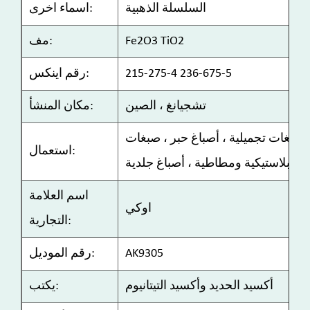
السلسلة الذهبية
اسماء اخرى:
Fe2O3 TiO2
مف:
215-275-4 236-675-5
رقم اينكس:
تشجيانغ ، الصين
مكان المنشأ:
 صبغات تجميلية ، أصباغ حبر ، صبغات
استعمال:
بلاستيكية ومطاطية ، أصباغ جلدية
اسم العلامة
اوكي
التجارية:
AK9305
رقم الموديل:
أكسيد الحديد وأكسيد التيتانيوم
يكتب: