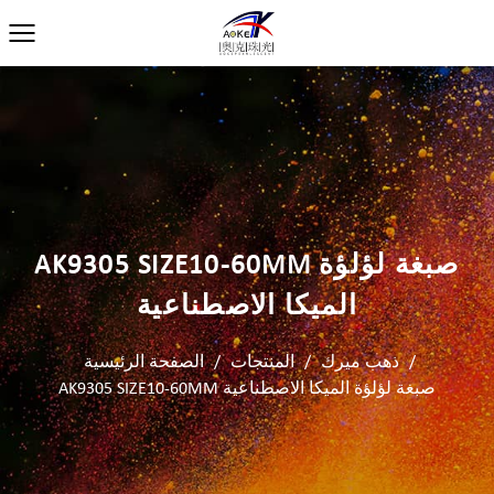
AK9305 SIZE10-60ΜM صبغة لؤلؤة
الميكا الاصطناعية
/
ذهب ميرك
/
المنتجات
/
الصفحة الرئيسية
AK9305 SIZE10-60ΜM صبغة لؤلؤة الميكا الاصطناعية