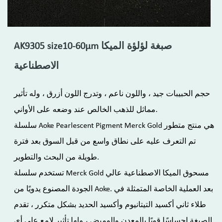
AK9305 size10-60μm صبغة لؤلؤة الميكا
الاصطناعية
حجم الحبيبات جيد ، واللون ناعم ، وتدرج اللون أزرق ، وله تأثير
مماثل للذهب الخالص عند وضعه على الأواني.
سلسلة Aoke Pearlescent Pigment Merck Gold هي منتج متطور
تم التعرف عليه على نطاق واسع من قبل السوق بعد فترة
طويلة من البحث والتطوير.
تستخدم سلسلة Merck Gold مسحوق الميكا الاصطناعية عالي
الجودة المصنوع يدويًا من Aoke. بعد العملية الخاصة المتمثلة في
طلاء ثاني أكسيد التيتانيوم وأكسيد الحديد بشكل متكرر ، تقدم
الصبغة إحساسًا قويًا بالمعدن والوميض ، ولها تأثير لامع على أي